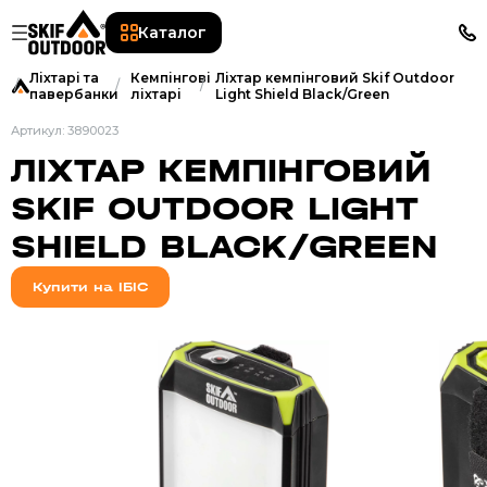
Каталог
Ліхтарі та
Кемпінгові
Ліхтар кемпінговий Skif Outdoor
павербанки
ліхтарі
Light Shield Black/Green
Артикул: 3890023
ЛІХТАР КЕМПІНГОВИЙ
SKIF OUTDOOR LIGHT
SHIELD BLACK/GREEN
Купити на ІБІС