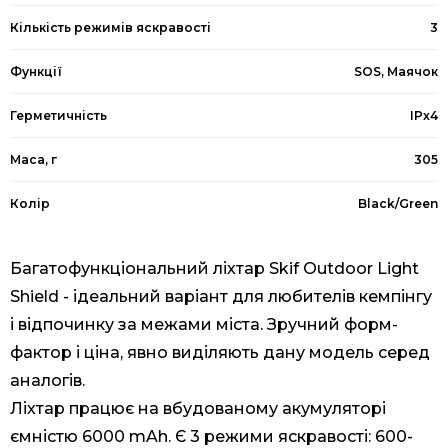
Кількість режимів яскравості
3
Функції
SOS, Маячок
Герметичність
IPx4
Маса, г
305
Колір
Black/Green
Багатофункціональний ліхтар Skif Outdoor Light
Shield - ідеальний варіант для любителів кемпінгу
і відпочинку за межами міста. Зручний форм-
фактор і ціна, явно виділяють дану модель серед
аналогів.
Ліхтар працює на вбудованому акумуляторі
ємністю 6000 mAh. Є 3 режими яскравості: 600-