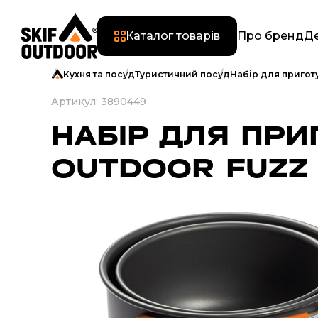
Каталог товарів
Про бренд
Де
Кухня та посуд
Туристичний посуд
Набір для приготув
Артикул: 3890449
НАБІР ДЛЯ ПРИ
OUTDOOR FUZZ P