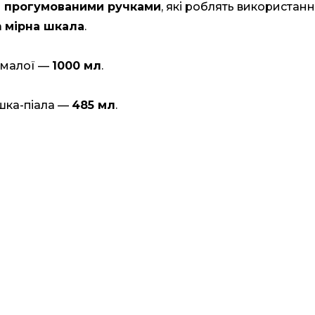
 прогумованими ручками
, які роблять використан
а
мірна шкала
.
а малої —
1000 мл
.
ишка-піала —
485 мл
.