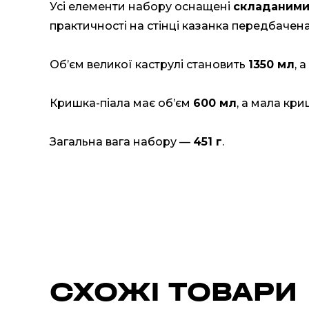
Усі елементи набору оснащені
складаними
практичності на стінці казанка передбачен
Об’єм великої каструлі становить
1350 мл
, 
Кришка-піала має об’єм
600 мл
, а мала кр
Загальна вага набору —
451 г
.
СХОЖІ ТОВАРИ