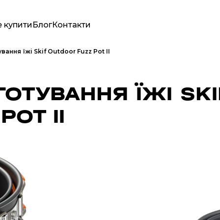
 купити
Блог
Контакти
ання їжі Skif Outdoor Fuzz Pot II
ГОТУВАННЯ ЇЖІ SKI
OT II