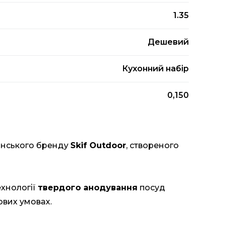
1.35
Дешевий
Кухонний набір
0,150
аїнського бренду
Skif Outdoor
, створеного
ехнології
твердого анодування
посуд
ових умовах.