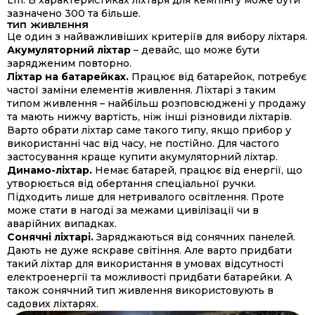
Lm. В характеристиках ліхтаря для кемпінгу може бути
зазначено 300 та більше.
ТИП ЖИВЛЕННЯ
Це один з найважливіших критеріїв для вибору ліхтаря.
Акумуляторний ліхтар
– девайс, що може бути
зарядженим повторно.
Ліхтар на батарейках.
Працює від батарейок, потребує
частої заміни елементів живлення. Ліхтарі з таким
типом живлення – найбільш розповсюджені у продажу
та мають нижчу вартість, ніж інші різновиди ліхтарів.
Варто обрати ліхтар саме такого типу, якщо прибор у
використанні час від часу, не постійно. Для частого
застосування краще купити акумуляторний ліхтар.
Динамо-ліхтар.
Немає батарей, працює від енергії, що
утворюється від обертання спеціальної ручки.
Підходить лише для нетривалого освітлення. Проте
може стати в нагоді за межами цивілізації чи в
аварійних випадках.
Сонячні ліхтарі.
Заряджаються від сонячних панелей.
Дають не дуже яскраве світіння. Але варто придбати
такий ліхтар для використання в умовах відсутності
електроенергії та можливості придбати батарейки. А
також сонячний тип живлення використовують в
садових ліхтарях.