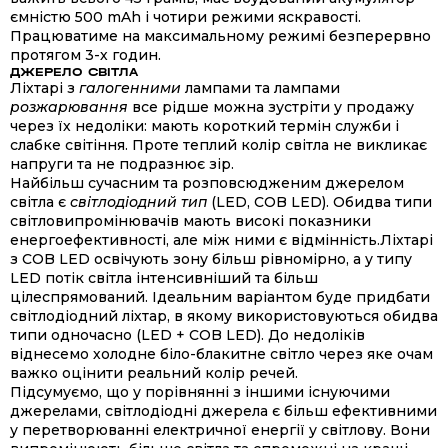
ємністю 500 mAh і чотири режими яскравості.
Працюватиме на максимальному режимі безперервно
протягом 3-х годин.
ДЖЕРЕЛО СВІТЛА
Ліхтарі з
галогенними
лампами та лампами
розжарювання
все рідше можна зустріти у продажу
через їх недоліки: мають короткий термін служби і
слабке світіння. Проте теплий колір світла не викликає
напруги та не подразнює зір.
Найбільш сучасним та розповсюдженим джерелом
світла є
світлодіодний тип
(LED, COB LED). Обидва типи
світловипромінювачів мають високі показники
енергоефективності, але між ними є відмінність.Ліхтарі
з COB LED освічують зону більш рівномірно, а у типу
LED потік світла інтенсивніший та більш
цілеспрямований. Ідеальним варіантом буде придбати
світлодіодний ліхтар, в якому використовуються обидва
типи одночасно (LED + COB LED). До недоліків
віднесемо холодне біло-блакитне світло через яке очам
важко оцінити реальний колір речей.
Підсумуємо, що у порівнянні з іншими існуючими
джерелами, світлодіодні джерела є більш ефективними
у перетворюванні електричної енергії у світлову. Вони