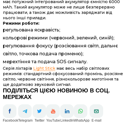
має потужний інтегрований акумулятор ємністю 6000
мАh. Такий акумулятор може не лише безперервно
працювати, а також дає можливість заряджати від
нього інші прилади.
Режими роботи:
регульована яскравість;
кольорові режими (червоний, зелений, синій);
регулювання фокусу (розсіювання світл, дальнє
світло, точкова подача променю);
мерехтіння та подача SOS сигналу.
Серія ліхтарів
Light Stick
має весь набір світлових
режимів: стандартний сфокусований промінь, розсіяне
світло, червоне світіння, різнокольорове миготіння та
ще додатково звуковий сигнал.
ПОДІЛІТЬСЯ ЦІЄЮ НОВИНОЮ В СОЦ.
МЕРЕЖАХ
Facebook
Telegram
Twitter
YouTube
LinkedIn
WhatsApp
E-mail