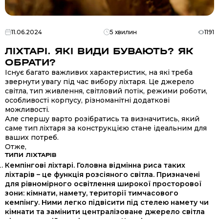
11.06.2024
5 хвилин
1191
ЛІХТАРІ. ЯКІ ВИДИ БУВАЮТЬ? ЯК
ОБРАТИ?
Існує багато важливих характеристик, на які треба
звернути увагу під час вибору ліхтаря. Це джерело
світла, тип живлення, світловий потік, режими роботи,
особливості корпусу, різноманітні додаткові
можливості.
Але спершу варто розібратись та визначитись, який
саме тип ліхтаря за конструкцією стане ідеальним для
ваших потреб.
Отже,
ТИПИ ЛІХТАРІВ
Кемпінгові ліхтарі. Головна відмінна риса таких
ліхтарів – це функція розсіяного світла. Призначені
для рівномірного освітлення широкої просторової
зони: кімнати, намету, території тимчасового
кемпінгу. Ними легко підвісити під стелею намету чи
кімнати та замінити централізоване джерело світла