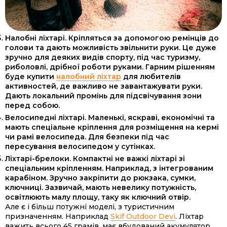
Налобні ліхтарі. Кріпляться за допомогою ремінців до
голови та дають можливість звільнити руки. Це дуже
зручно для деяких видів спорту, під час туризму,
риболовлі, дрібної роботи руками. Гарним рішенням
буде купити
налобний ліхтар
для любителів
активностей, де важливо не завантажувати руки.
Дають локальний промінь для підсвічування зони
перед собою.
Велосипедні ліхтарі. Маленькі, яскраві, економічні та
мають спеціальне кріплення для розміщення на кермі
чи рамі велосипеда. Для безпеки під час
пересування велосипедом у сутінках.
Ліхтарі-брелоки. Компактні не важкі ліхтарі зі
спеціальним кріпленням. Наприклад, з інтегрованим
карабіном. Зручно закріпити до рюкзака, сумки,
ключниці. Зазвичай, мають невелику потужність,
освітлюють малу площу, таку як ключний отвір.
Але є і більш потужні моделі, з туристичним
призначенням. Наприклад
Skif Outdoor Devi
. Ліхтар
важить всього 45 грамів, має вбудований акумулятор