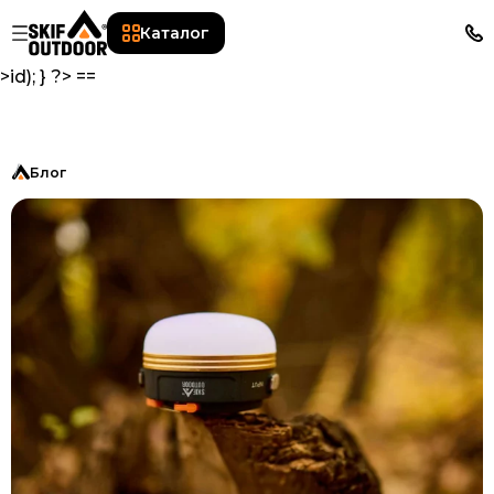
orderBy('published_at', 'desc')->first(); $this-
Каталог
>blogPosts->setProperty('exceptPost', $latestPost-
>id); } ?> ==
Блог