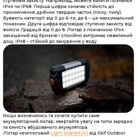
ступенем захисту. Наприклад, можете бачити позначки
IPx4 чи IP68. Перша цифра означає стійкість до
проникнення дрібних твердих часток (піску, пилу).
Бувають категорії від 0 до 6-ти, де 6 – це максимальний
показник. Друга цифра відповідає ступеню захисту від
вологи. Градація від 0 до 8. Ліхтар з позначкою IPx4
захищений від бризків і спокійно витримає невеликий
дощ. IPx8 – стійкий до занурення у воду.
Якщо визначились та хочете купити саме
акумуляторний ліхтар, звертайте увагу на типи зарядки
та ємність вбудованого акумулятора.
Ліхтар кемпінговий
Light Shield EVO
від Skif Outdoor