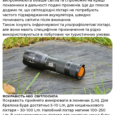
випромінюють більше світла та спроможні на кращі
показники в дальності подачі променів. Ще до плюсів
додамо те, що світлодіодні ліхтарі не потребують
частого підзаряджання акумулятора, швидко
починають світити після вмикання.
Також існують
інфрачервоні
та
ультрафіолетові
ліхтарі,
але вони мають специфічне призначення та рідко
використовуються в побутових чи туристичних умовах.
ЯСКРАВІСТЬ АБО СВІТЛОСИЛА
Яскравість прийнято вимірювати в люменах (Lm). Для
брелока буде достатньо 5-10 Lm, для кишенькового
ліхтаря – 30-100 Lm. Налобний ліхтар матиме 100-250